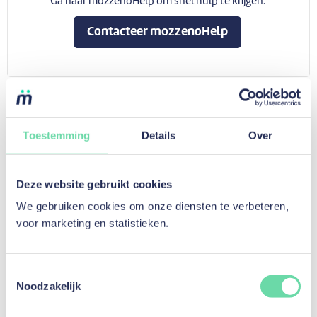
Ga naar mozzenoHelp om snel hulp te krijgen.
Contacteer mozzenoHelp
Toestemming
Details
Over
Persoonlijke Lening
Deze website gebruikt cookies
We gebruiken cookies om onze diensten te verbeteren,
Persoonlijke Lening
voor marketing en statistieken.
Renovatielening
Lening voor werken
Lening tweedehandswagen
Toestemmingsselectie
Noodzakelijk
Lening tweedehandsmotor
Lening fiets