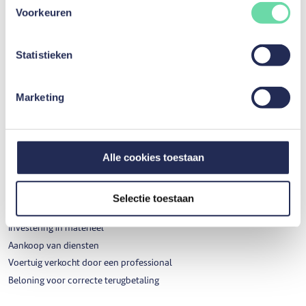
Lening elektrische fiets
Voorkeuren
Huwelijkslening
Studielening
Statistieken
Reislening
Inrichting lening
Hergroepering kredieten
Marketing
Uw kredietopening of creditcard opzeggen
Beloning voor correcte terugbetaling
Alle cookies toestaan
Investeringskrediet
Investeringskrediet
Selectie toestaan
Werkkapitaal
Investering in materieel
Aankoop van diensten
Voertuig verkocht door een professional
Beloning voor correcte terugbetaling