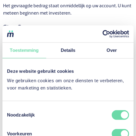
Het gevraagde bedrag staat onmiddellijk op uw account. U kunt
meteen beginnen met investeren.
Stap 3:
Het geld staat op uw account, begin met investeren!
Er zit nu geld in uw mozzeno-portefeuille. Het beschikbare
bedrag is zichtbaar in uw
dashboard
en ook bovenaan rechts op
Toestemming
Details
Over
uw scherm.
Deze website gebruikt cookies
We gebruiken cookies om onze diensten te verbeteren,
voor marketing en statistieken.
Toestemmingsselectie
Noodzakelijk
Voorkeuren