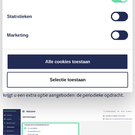
Om te beginnen met investeren biedt mozzeno u 2
Statistieken
mogelijkheden:
Handmatig investeren
Marketing
Automatisch investeren
Stap 4:
Opnieuw geld toevoegen
Alle cookies toestaan
U kunt geld op uw investeerdersaccount storten wanneer u
maar wilt via de rubriek ‘
Geld toevoegen
’.
Selectie toestaan
Aangezien er al een eerste storting op uw account is gebeurd,
krijgt u een extra optie aangeboden: de periodieke opdracht.