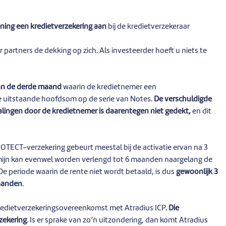
ning een kredietverzekering aan
bij de kredietverzekeraar
partners de dekking op zich. Als investeerder hoeft u niets te
an de derde maand
waarin de kredietnemer een
de uitstaande hoofdsom op de serie van Notes.
De verschuldigde
talingen door de kredietnemer is daarentegen niet gedekt,
en dit
ROTECT-verzekering gebeurt meestal bij de activatie ervan na 3
rmijn kan evenwel worden verlengd tot 6 maanden naargelang de
De periode waarin de rente niet wordt betaald, is dus
gewoonlijk 3
maanden
.
kredietverzekeringsovereenkomst met Atradius ICP.
Die
zekering
. Is er sprake van zo’n uitzondering, dan komt Atradius