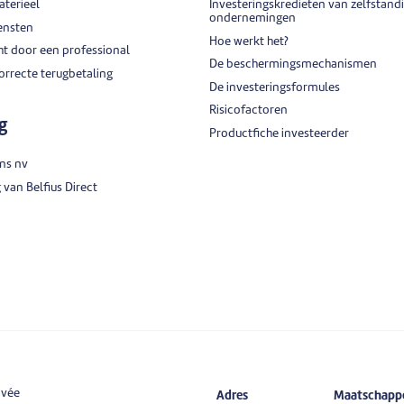
aterieel
Investeringskredieten van zelfstand
ondernemingen
ensten
Hoe werkt het?
ht door een professional
De beschermingsmechanismen
orrecte terugbetaling
De investeringsformules
Risicofactoren
g
Productfiche investeerder
ins nv
van Belfius Direct
ivée
Adres
Maatschappel