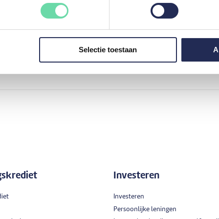
Hulp nodig?
Hebt u een vraag en vindt u het gewenste antwoord niet?
Ga naar mozzenoHelp om snel hulp te krijgen.
Selectie toestaan
A
Contacteer mozzenoHelp
gskrediet
Investeren
iet
Investeren
Persoonlijke leningen