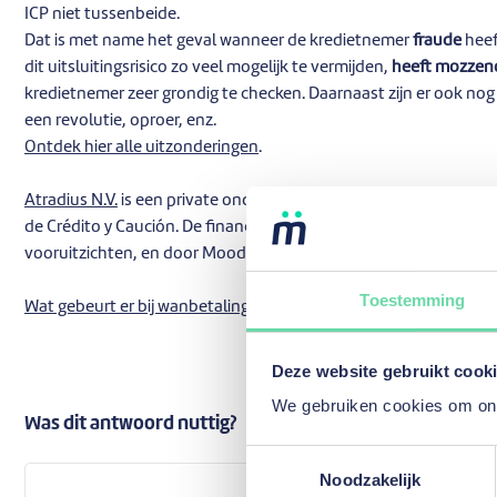
ICP niet tussenbeide.
Dat is met name het geval wanneer de kredietnemer
fraude
heef
dit uitsluitingsrisico zo veel mogelijk te vermijden,
heeft mozzeno
kredietnemer zeer grondig te checken. Daarnaast zijn er ook no
een revolutie, oproer, enz.
Ontdek hier alle uitzonderingen
.
Atradius N.V.
is een private onderneming die voor 100% eigend
de Crédito y Caución. De financiële rating werd bevestigd door ra
vooruitzichten, en door Moody’s als ‘A2’ eveneens met stabiele 
Toestemming
Wat gebeurt er bij wanbetaling van een persoonlijke lening die n
Deze website gebruikt cook
We gebruiken cookies om onze
Was dit antwoord nuttig?
Ja
Nee
Toestemmingsselectie
Noodzakelijk