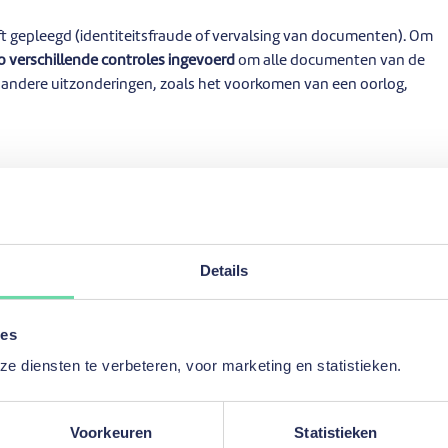
t gepleegd (identiteitsfraude of vervalsing van documenten). Om
 verschillende controles ingevoerd
om alle documenten van de
g andere uitzonderingen, zoals het voorkomen van een oorlog,
om is van Grupo Catalana Occidente en Grupo Compañía Espanõla
tingbureaus A.M. Best als ‘A’ (excellent) met stabiele
vooruitzichten.
Details
iet gedekt is door een kredietverzekering?
ies
 diensten te verbeteren, voor marketing en statistieken.
Voorkeuren
Statistieken