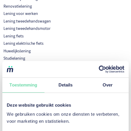
Renovatielening
Lening voor werken
Lening tweedehandswagen
Lening tweedehandsmotor
Lening fiets
Lening elektrische fiets
Huwelijkslening
Studielening
Reislening
Inrichting lening
Hergroepering kredieten
Toestemming
Details
Over
Uw kredietopening of creditcard opzeggen
Beloning voor correcte terugbetaling
Deze website gebruikt cookies
Investeringskrediet
We gebruiken cookies om onze diensten te verbeteren,
voor marketing en statistieken.
Investeringskrediet