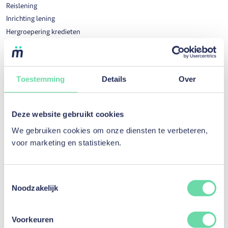
Reislening
Inrichting lening
Hergroepering kredieten
Uw kredietopening of creditcard opzeggen
Beloning voor correcte terugbetaling
Toestemming
Details
Over
Investeringskrediet
Investeringskrediet
Deze website gebruikt cookies
Werkkapitaal
We gebruiken cookies om onze diensten te verbeteren,
Investering in materieel
voor marketing en statistieken.
Aankoop van diensten
Voertuig verkocht door een professional
Beloning voor correcte terugbetaling
Toestemmingsselectie
Noodzakelijk
Verzekering
Voorkeuren
Shelteo van Belins nv