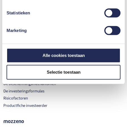
Autoverzekering van Belfius Direct
Statistieken
Marketing
Investeren
Alle cookies toestaan
Investeren
Persoonlijke leningen
Investeringskredieten van zelfstandigen en ondernemingen
Selectie toestaan
Hoe werkt het?
De beschermingsmechanismen
De investeringsformules
Risicofactoren
Productfiche investeerder
mozzeno