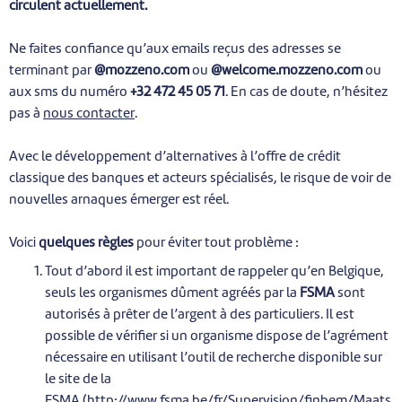
circulent actuellement.
Ne faites confiance qu’aux emails reçus des adresses se
terminant par
@mozzeno.com
ou
@welcome.mozzeno.com
ou
aux sms du numéro
+32 472 45 05 7
1
. En cas de doute, n’hésitez
pas à
nous contacter
.
Avec le développement d’alternatives à l’offre de crédit
classique des banques et acteurs spécialisés, le risque de voir de
nouvelles arnaques émerger est réel.
Voici
quelques règles
pour éviter tout problème :
Tout d’abord il est important de rappeler qu’en Belgique,
seuls les organismes dûment agréés par la
FSMA
sont
autorisés à prêter de l’argent à des particuliers. Il est
possible de vérifier si un organisme dispose de l’agrément
nécessaire en utilisant l’outil de recherche disponible sur
le site de la
FSMA
(
http://www.fsma.be/fr/Supervision/finbem/Maats