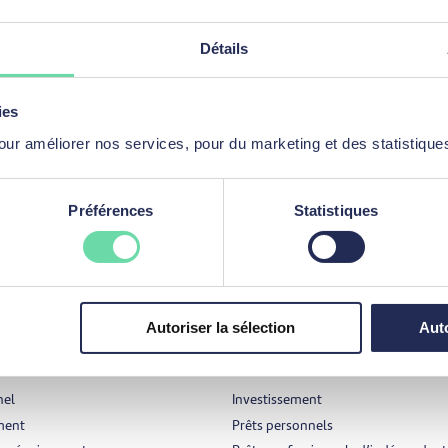
Besoin d'aide ?
Détails
Vous avez une question et ne trouvez pas la réponse ?
dressez-vous à mozzenoHelp afin d'obtenir rapidement de l'aide.
ies
Contacter mozzenoHelp
our améliorer nos services, pour du marketing et des statistique
Préférences
Statistiques
Autoriser la sélection
Auto
ssionnel
Investir
nel
Investissement
ment
Prêts personnels