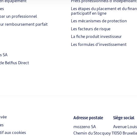
 en équipement
Prêts professionnels d’indépendants
ces
Les étapes du placement et du fin
participatif en ligne
par un professionnel
Les mécanismes de protection
r remboursement parfait
Les facteurs de risque
La fiche produit investisseur
Les formules d’investissement
s SA
e Belfius Direct
ivée
Adresse postale
Siège social
es
mozzeno SA
Avenue Louis
if aux cookies
Chemin du Stocquoy 1
1050 Bruxell