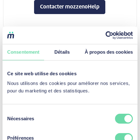
Contacter mozzenoHelp
Consentement
Détails
À propos des cookies
Ce site web utilise des cookies
Prêt personnel
Nous utilisons des cookies pour améliorer nos services,
Prêt personnel
pour du marketing et des statistiques.
Prêt travaux
Prêt voiture d'occasion
Prêt moto d’occasion
Sélection
Nécessaires
Le prêt vélo
du
consentement
Le prêt vélo électrique
Prêt mariage
Préférences