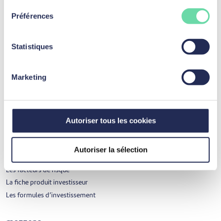
Assurance
Préférences
Shelteo de Belins SA
Assurance auto de Belfius Direct
Statistiques
Marketing
Investir
Investissement
Autoriser tous les cookies
Prêts personnels
Prêts professionnels d’indépendants et de sociétés
Les étapes du placement et du financement participatif en ligne
Autoriser la sélection
Les mécanismes de protection
Les facteurs de risque
La fiche produit investisseur
Les formules d’investissement