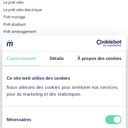
Le prêt vélo
Le prêt vélo électrique
Prêt mariage
Prêt étudiant
Prêt aménagement
Regroupement de crédits
Résilier votre ouverture ou carte de crédit
Récompense pour remboursement parfait
Consentement
Détails
À propos des cookies
Prêt professionnel
Ce site web utilise des cookies
Prêt professionnel
Nous utilisons des cookies pour améliorer nos services,
Fonds de roulement
pour du marketing et des statistiques.
Investissement en équipement
Achats de services
Véhicule vendu par un professionnel
Sélection
Récompense pour remboursement parfait
Nécessaires
du
consentement