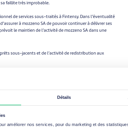
a faillite très improbable.
nel de services sous-traités à Fintensy. Dans l’éventualité
in d’assurer à mozzeno SA de pouvoir continuer à délivrer ses
prévoit le maintien de l’activité de mozzeno SA dans une
rêts sous-jacents et de l’activité de redistribution aux
on des demandes de prêts en cours ;
Détails
les (montants non encore investis, montants des Notes
 ;
ies
tuelle de la plateforme, permettant à mozzeno SA de continuer à
our améliorer nos services, pour du marketing et des statistique