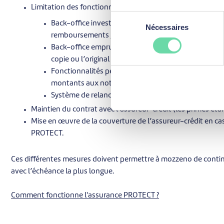
Limitation des fonctionnalités de la plateforme ;
Sélection
Back-office investisseurs ("votre portefeuille") pour
Nécessaires
du
remboursements ;
consentement
Back-office emprunteurs pour permettre aux emprun
copie ou l’original sur support durable de leurs doc
Fonctionnalités permettant l’encaissement des mensu
montants aux notes correspondants (rembourseme
Système de relance automatique en cas de retard d
Maintien du contrat avec l’assureur-crédit (les primes éta
Mise en œuvre de la couverture de l’assureur-crédit en ca
PROTECT.
Ces différentes mesures doivent permettre à mozzeno de conti
avec l’échéance la plus longue.
Comment fonctionne l'assurance PROTECT ?