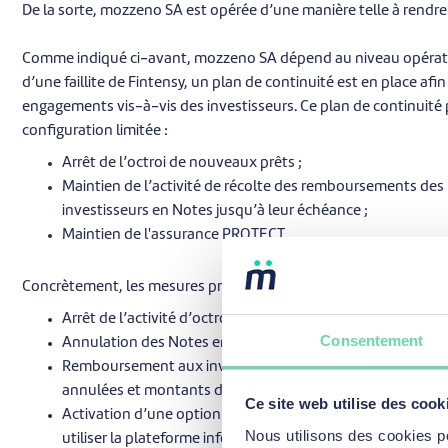
De la sorte, mozzeno SA est opérée d’une manière telle à rendre s
Comme indiqué ci-avant, mozzeno SA dépend au niveau opération
d’une faillite de Fintensy, un plan de continuité est en place af
engagements vis-à-vis des investisseurs. Ce plan de continuité 
configuration limitée :
Arrêt de l’octroi de nouveaux prêts ;
Maintien de l’activité de récolte des remboursements des p
investisseurs en Notes jusqu’à leur échéance ;
Maintien de l'assurance PROTECT.
Concrètement, les mesures prises seront les suivantes :
Arrêt de l’activité d’octroi de nouveaux prêts et annulati
Consentement
Annulation des Notes en cours de souscription ;
Remboursement aux investisseurs des montants disponib
annulées et montants des prêts sous-jacents remboursés)
Ce site web utilise des cook
Activation d’une option d’achat sur la propriété intellec
Nous utilisons des cookies p
utiliser la plateforme informatique ;