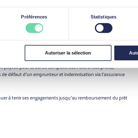
 permettre aux investisseurs de continuer à suivre leurs
Préférences
Statistiques
teurs de continuer à suivre leurs paiements et accéder à une
uments contractuels ;
alités (maintien des domiciliations) et l’allocation de
nts aux Notes).
Autoriser la sélection
Auto
e paiement des mensualités ;
nt payées pour la durée complète dès l’octroi des prêts),
s de défaut d’un emprunteur et indemnisation via l'assurance
nuer à tenir ses engagements jusqu’au remboursement du prêt