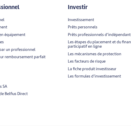
ssionnel
Investir
nel
Investissement
ment
Prêts personnels
 en équipement
Prêts professionnels d’indépendants
ces
Les étapes du placement et du fin
participatif en ligne
par un professionnel
Les mécanismes de protection
r remboursement parfait
Les facteurs de risque
La fiche produit investisseur
Les formules d’investissement
s SA
e Belfius Direct