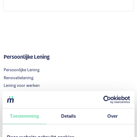
Persoonlijke Lening
Persoonlijke Lening
Renovatielening
Lening voor werken
Lening tweedehandswagen
Lening tweedehandsmotor
Lening fiets
Toestemming
Details
Over
Lening elektrische fiets
Huwelijkslening
Studielening
Deze website gebruikt cookies