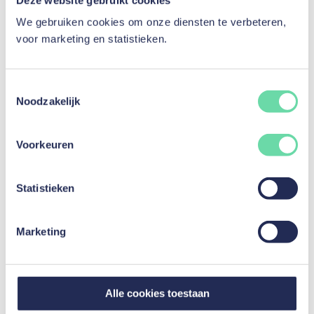
Reislening
We gebruiken cookies om onze diensten te verbeteren,
Inrichting lening
voor marketing en statistieken.
Hergroepering kredieten
Uw kredietopening of creditcard opzeggen
Beloning voor correcte terugbetaling
Toestemmingsselectie
Noodzakelijk
Investeringskrediet
Voorkeuren
Investeringskrediet
Werkkapitaal
Investering in materieel
Statistieken
Aankoop van diensten
Voertuig verkocht door een professional
Marketing
Beloning voor correcte terugbetaling
Verzekering
Alle cookies toestaan
Shelteo van Belins nv