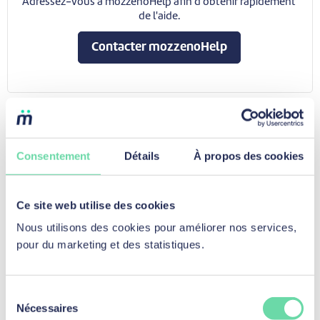
Adressez-vous à mozzenoHelp afin d'obtenir rapidement
de l'aide.
Contacter mozzenoHelp
Consentement
Détails
À propos des cookies
Prêt personnel
Ce site web utilise des cookies
Nous utilisons des cookies pour améliorer nos services,
Prêt personnel
pour du marketing et des statistiques.
Prêt travaux
Prêt voiture d'occasion
Prêt moto d’occasion
Sélection
Le prêt vélo
Nécessaires
du